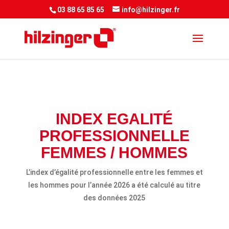
<script> jQuery(document).ready(function() { var downloadButton =
03 88 65 85 65
info@hilzinger.fr
jQuery('.et-download-button');
downloadButton.each(function(index) {
jQuery(this).attr('download', ''); }); }); </script&gt
INDEX EGALITÉ
PROFESSIONNELLE
FEMMES / HOMMES
L’index d’égalité professionnelle entre les femmes et
les hommes pour l’année 2026 a été calculé au titre
des données 2025