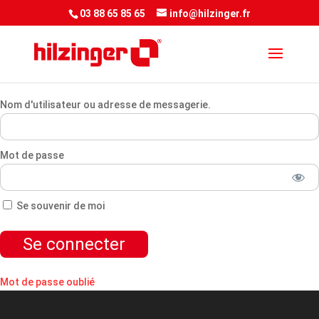
<script> jQuery(document).ready(function() { var downloadButton =
03 88 65 85 65
info@hilzinger.fr
jQuery('.et-download-button');
downloadButton.each(function(index) {
jQuery(this).attr('download', ''); }); }); </script&gt
Nom d'utilisateur ou adresse de messagerie.
Mot de passe
Se souvenir de moi
Mot de passe oublié