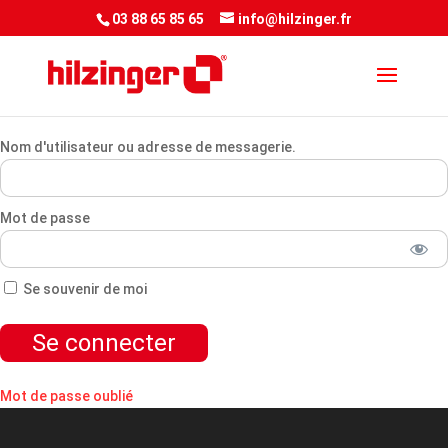
<script> jQuery(document).ready(function() { var downloadButton =
03 88 65 85 65
info@hilzinger.fr
jQuery('.et-download-button');
downloadButton.each(function(index) {
jQuery(this).attr('download', ''); }); }); </script&gt
Nom d'utilisateur ou adresse de messagerie.
Mot de passe
Se souvenir de moi
Mot de passe oublié