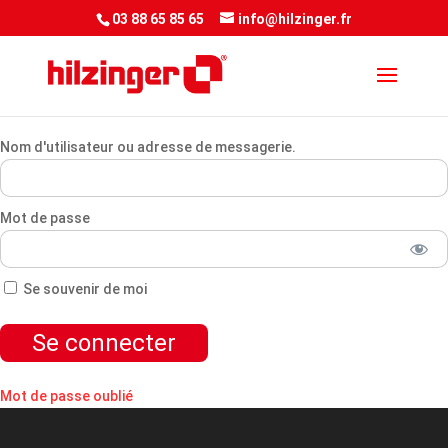
<script> jQuery(document).ready(function() { var downloadButton =
03 88 65 85 65
info@hilzinger.fr
jQuery('.et-download-button');
downloadButton.each(function(index) {
jQuery(this).attr('download', ''); }); }); </script&gt
Nom d'utilisateur ou adresse de messagerie.
Mot de passe
Se souvenir de moi
Mot de passe oublié