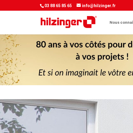
<script> jQuery(document).ready(function() { var downloadButton = jQ
03 88 65 85 65
info@hilzinger.fr
Nous connaî