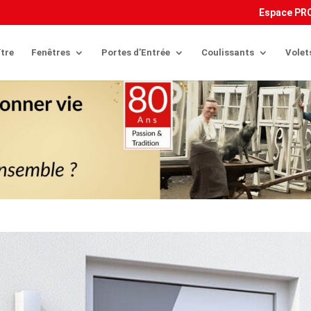
uery('.et-download-button'); downloadButton.each(function(index) { j
Espace PR
tre
Fenêtres
Portes d’Entrée
Coulissants
Volet