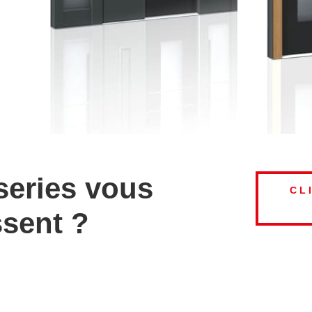
eries vous
CL
ssent ?