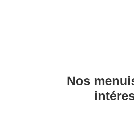
Nos menuis
intére