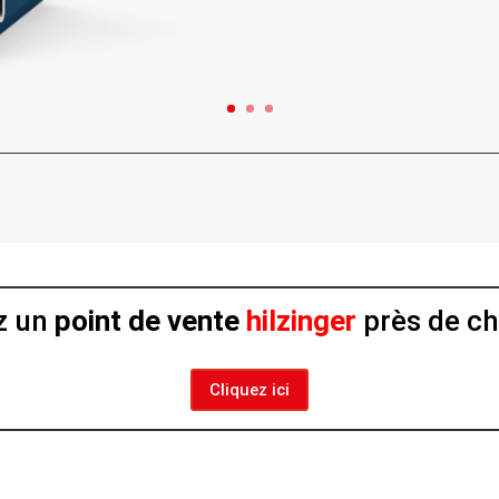
z un
point de vente
hilzinger
près de ch
Cliquez ici