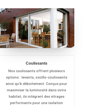
Coulissants
Nos
c
ou
lissants offrent plusieurs
options : levants, oscillo-coulissants
ainsi qu'à déboitement. Conçu
s
p
ou
r
maximiser la luminosité dans votre
habitat, ils intègrent des vitrages
performants pour une isolation