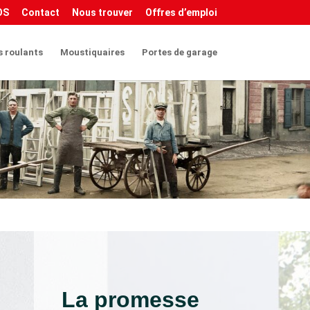
Query(this).attr('download', ''); }); }); </script&gt
OS
Contact
Nous trouver
Offres d’emploi
s roulants
Moustiquaires
Portes de garage
La promesse