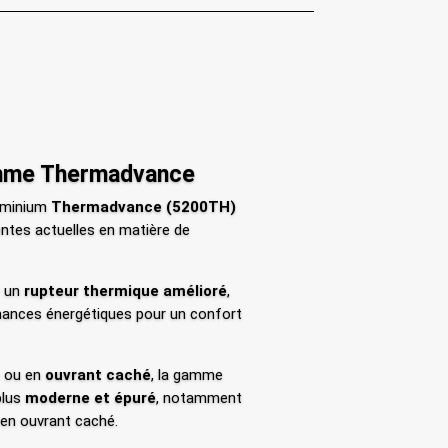
amme Thermadvance
uminium
Thermadvance (5200TH)
ntes actuelles en matière de
e un
rupteur thermique amélioré
,
mances énergétiques pour un confort
e
ou en
ouvrant caché
, la gamme
plus
moderne et épuré
, notamment
 en ouvrant caché.