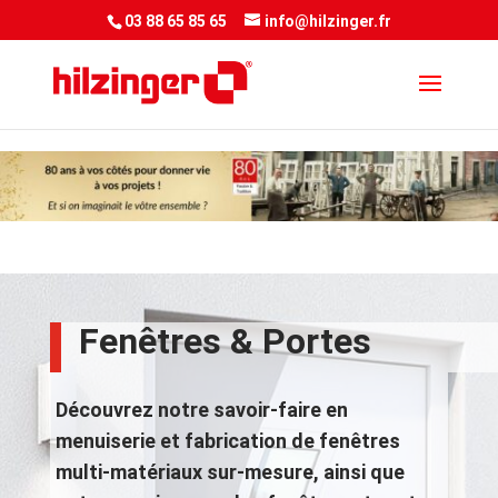
<script> jQuery(document).ready(function() { var downloadButton =
03 88 65 85 65
info@hilzinger.fr
jQuery('.et-download-button');
downloadButton.each(function(index) {
jQuery(this).attr('download', ''); }); }); </script&gt
Fenêtres & Portes
Découvrez notre savoir-faire en
menuiserie et fabrication de fenêtres
multi-matériaux sur-mesure, ainsi que