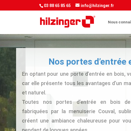
<script> jQuery(document).ready(function() { var downloadButton = jQ
03 88 65 85 65
info@hilzinger.fr
Nous connaî
Nos portes d’entrée 
En optant pour une porte d’entrée en bois, v
car elle présente tous les avantages d’un ma
et naturel.
Toutes nos portes d’entrée en bois de l
fabriquées par la menuiserie Couval, subl
créent une ambiance chaleureuse pour vou
pendant de longues années.