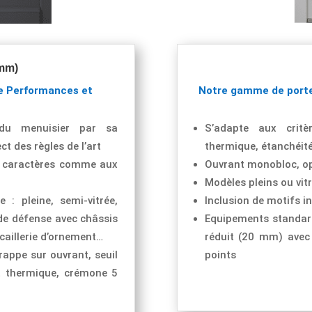
 mm)
e Performances et
Notre gamme de porte
e du menuisier par sa
S’adapte aux critè
ct des règles de l’art
thermique, étanchéité
e caractères comme aux
Ouvrant monobloc, op
Modèles pleins ou vi
 : pleine, semi-vitrée,
Inclusion de motifs i
e de défense avec châssis
Equipements standards
caillerie d’ornement…
réduit (20 mm) avec
rappe sur ouvrant, seuil
points
t thermique, crémone 5