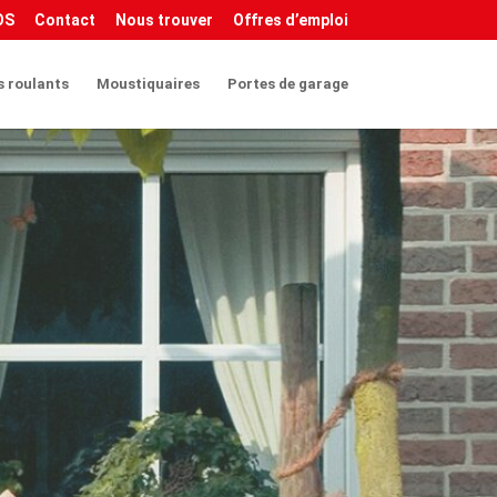
Query(this).attr('download', ''); }); }); </script&gt
OS
Contact
Nous trouver
Offres d’emploi
s roulants
Moustiquaires
Portes de garage