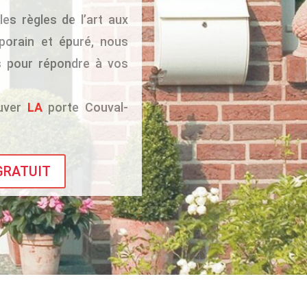
les règles de l’art aux
orain et épuré, nous
s pour répondre à vos
ouver
LA
porte Couval-
 GRATUIT