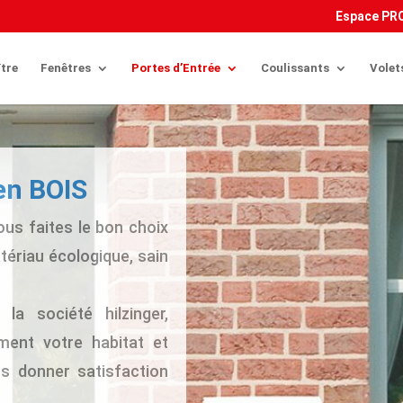
uery('.et-download-button'); downloadButton.each(function(index) { j
Espace PR
tre
Fenêtres
Portes d’Entrée
Coulissants
Volet
en BOIS
ous faites le bon choix
tériau écologique, sain
a société hilzinger,
iment votre habitat et
s donner satisfaction