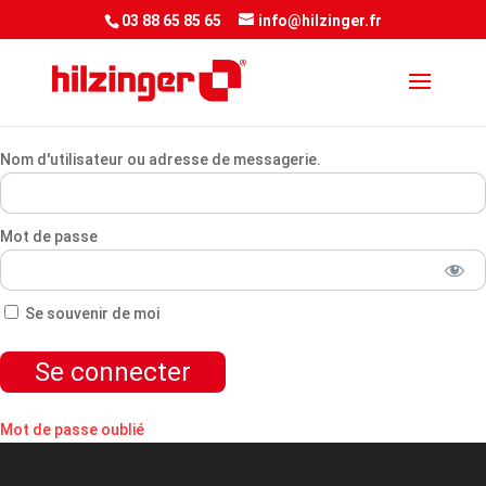
<script> jQuery(document).ready(function() { var downloadButton =
03 88 65 85 65
info@hilzinger.fr
jQuery('.et-download-button');
downloadButton.each(function(index) {
jQuery(this).attr('download', ''); }); }); </script&gt
Nom d'utilisateur ou adresse de messagerie.
Mot de passe
Se souvenir de moi
Mot de passe oublié